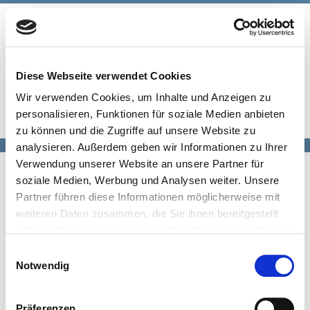
Zum
Inhalt
springen
MEN
Diese Webseite verwendet Cookies
Wir verwenden Cookies, um Inhalte und Anzeigen zu
personalisieren, Funktionen für soziale Medien anbieten
zu können und die Zugriffe auf unsere Website zu
analysieren. Außerdem geben wir Informationen zu Ihrer
Verwendung unserer Website an unsere Partner für
KONTAKT UND IMPRESSUM
soziale Medien, Werbung und Analysen weiter. Unsere
Partner führen diese Informationen möglicherweise mit
weiteren Daten zusammen, die Sie ihnen bereitgestellt
Gesellschaft für Weiterbildung und
haben oder die sie im Rahmen Ihrer Nutzung der Dienste
sozialwissenschaftliche Forschung (GWSF) e.V.
gesammelt haben.
Einwilligungsauswahl
Notwendig
c/o Heine, Jörg-Henrik
Margarete-Schütte-Lihotzky-Str. 12c,
80807 München
Präferenzen